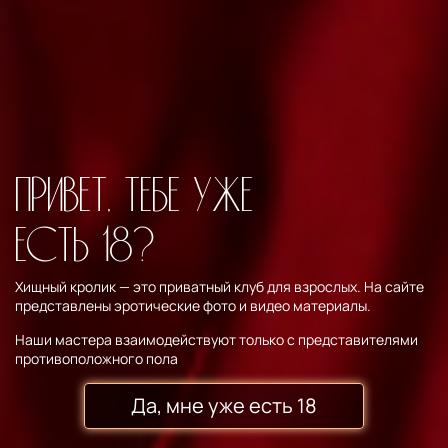
Привет, тебе уже
есть 18?
Хищный кролик — это приватный клуб для взрослых. На сайте
Мы очень ласковые
представлены эротические фото и видео материалы.
и любим шалить,
Наши мастера взаимодействуют только с представителями
противоположного пола
НО мы не бордель.
Да, мне уже есть 18
rabbitpredatory@gmail.com