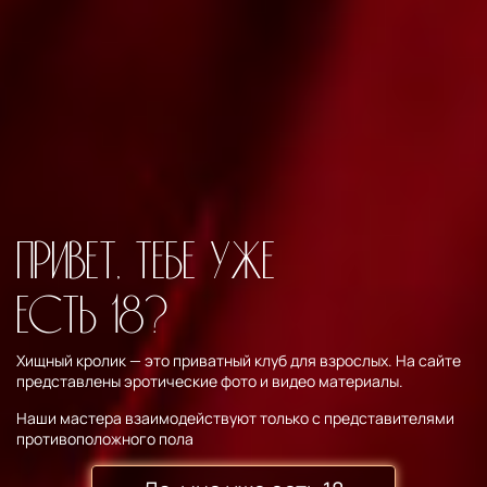
ул. Сибирская 57
Новосибирск
Привет, тебе уже
есть 18?
Хищный кролик — это приватный клуб для взрослых. На сайте
Мы очень ласковые
представлены эротические фото и видео материалы.
и любим шалить,
Наши мастера взаимодействуют только с представителями
противоположного пола
НО мы не бордель.