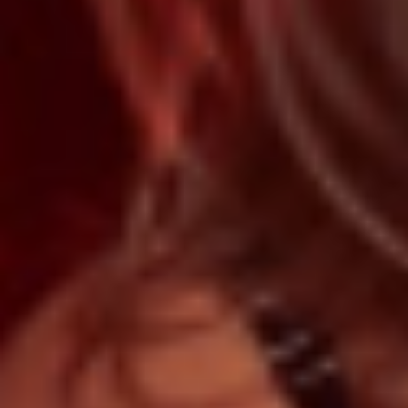
Миф 4: Асексуальные люди не способны любить и
строить отношения
Сексуальное влечение — это лишь один аспект человеческих
отношений. Асексуальные люди, как и все остальные, могут
испытывать
романтические чувства
, влюбляться, вступать в
близкие эмоциональные связи. У многих есть партнёры, семьи,
стабильные отношения. При этом, как и в любой другой
ориентации, у кого-то может быть отсутствие интереса не
только к сексу, но и к романтике — это уже
аромантичность
,
которая не обязана идти рука об руку с асексуальностью.
Миф 5. Асексуальность — это полное отсутствие
любого влечения
На самом деле асексуальность — это спектр. Он включает
демисексуалов
, испытывающих влечение только при
эмоциональной связи, серых или
грейсексуалов
,
испытывающих влечение редко или при специфических
обстоятельствах, и других. У кого-то любое влечение