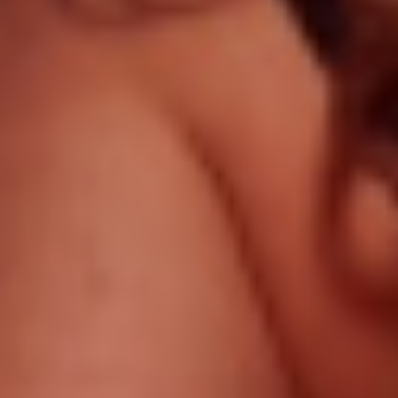
отсутствует полностью, у кого-то проявляется в редких
случаях — это всё формы асексуальности.
Миф 7. Асексуальность можно «вылечить»
Нельзя «вылечить» то, что не является болезнью. Попытки
«исправить» асексуальность через терапию или медикаменты
бессмысленны и часто травмируют саму личность.
Асексуальность — это не проблема, которую нужно устранять,
а часть идентичности, заслуживающая уважения.
Асексуал ли я: как это понять?
У асексуальности нет универсального теста, но есть признаки,
по которым можно понять, что вы находитесь в а-спектре.
Задайте себе несколько вопросов из
опросника
эксперта в
области полового воспитания Эмили Нагоски. Если вы узнаете
себя хотя бы в нескольких из этих утверждений, возможно, вам
близка асексуальность как идентичность:
я редко испытываю сексуальное возбуждение,
секс в отношениях для меня не имеет особой ценности,
долгие периоды без секса мне даются легко,
я не понимаю, почему секс для других людей так важен,