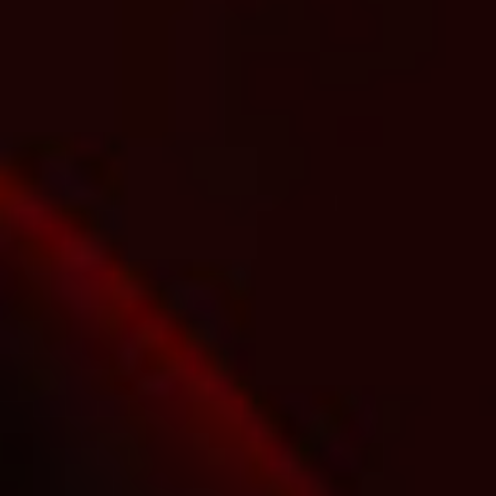
В мире, где разговоры о сексе занимают важное место в
культуре, отношениях и даже в рекламе, асексуальность часто
остаётся за кадром. Между тем, асексуальные люди
существуют во всех обществах и возрастных группах — просто
их опыт редко обсуждается открыто. В этой статье Хищный
кролик расскажет, что такое асексуальность, какие мифы и
предрассудки существуют вокруг этого понятия, как понять,
что ты асекусал и что с этим делать.
Кто такие асексуалы и когда они появились?