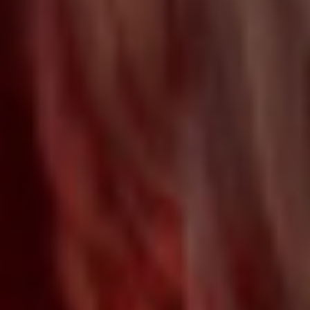
Некоторые асексуальные люди занимаются сексом — по
взаимной договорённости с партнёром, ради удовольствия
партнера, по личным причинам или даже ради зачатия.
Например, гитарист Red Hot Chili Peppers Джон Фрушанте,
говоривший
о своей асексуальности, был женат, а известный
асексуал
британский рэпер, музыкант и продюсер Майкл
Скиннер (The Streets) не только женат, но имеет дочь. Всё
индивидуально.