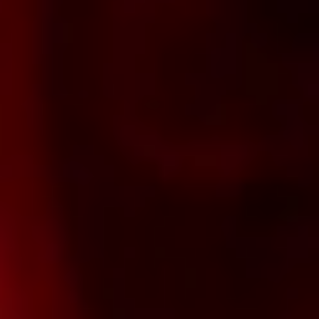
Администрация клуба
Секс и сон: как они связаны?
3 недели назад
Как сон влияет на либидо, возбуждение и
сексуальную функцию и почему близость может
помогать быстрее засыпать? Разбираем роль
гормонов, стресса, нервной системы, расслабления
и эмоциональной безопасности.
60
0
7
67
Администрация клуба
Когда возбуждение — это не желание, или
почему тревогу часто принимают за
любовь?
3 недели назад
Почему сильное возбуждение и эмоциональное
напряжение не всегда означают любовь или
настоящее желание? Разбираем, как тревога
маскируется под страсть, чем безопасная близость
отличается от эмоциональных качелей и как
52
0
5
1104
научиться слышать сигналы своего тела.