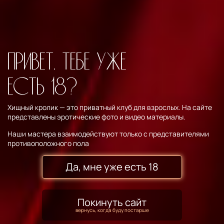
Привет, тебе уже
есть 18?
Хищный кролик — это приватный клуб для взрослых. На сайте
Мы очень ласковые
представлены эротические фото и видео материалы.
и любим шалить,
Наши мастера взаимодействуют только с представителями
противоположного пола
НО мы не бордель.
Да, мне уже есть 18
rabbitpredatory@gmail.com
Политика в отношении обработки персональных данных
Согласие на обработку персональных
Покинуть сайт
вернусь, когда буду постарше