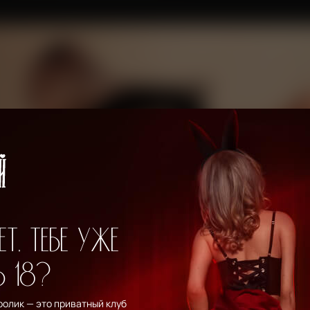
ет, тебе уже
ь 18?
олик — это приватный клуб