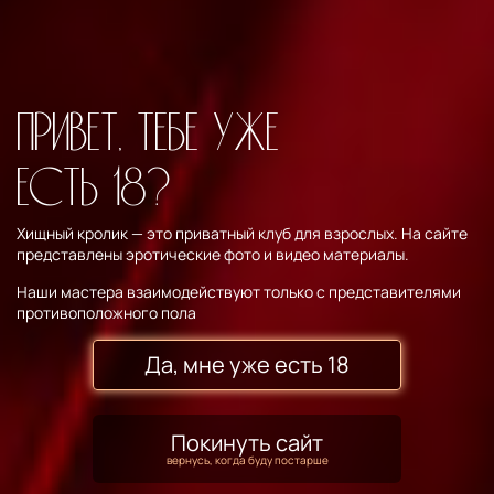
Привет, тебе уже
есть 18?
Хищный кролик — это приватный клуб для взрослых. На сайте
Мы очень ласковые
представлены эротические фото и видео материалы.
и любим шалить,
Наши мастера взаимодействуют только с представителями
противоположного пола
НО мы не бордель.
Да, мне уже есть 18
rabbitpredatory@gmail.com
Политика в отношении обработки персональных данных
Согласие на обработку персональных
Покинуть сайт
вернусь, когда буду постарше