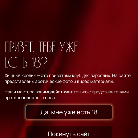
Привет, тебе уже
есть 18?
Хищный кролик — это приватный клуб для взрослых. На сайте
Мы очень ласковые
представлены эротические фото и видео материалы.
и любим шалить,
Наши мастера взаимодействуют только с представителями
противоположного пола
НО мы не бордель.
Да, мне уже есть 18
rabbitpredatory@gmail.com
Политика в отношении обработки персональных данных
Согласие на обработку персональных
Покинуть сайт